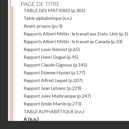
PAGE DE TITRE
TABLE DES MATIERES
(p.301)
Table alphabétique
(n.n.)
Avant-propos
(p.r3)
Rapports Albert Métin : le travail aux Etats-Unis
(p.1)
Rapports Albert Métin : le travail au Canada
(p.33)
Rapport Louis Benoist
(p.65)
Rapport Henri Dugué
(p.95)
Rapport Claude Gignoux
(p.145)
Rapport Etienne Hyolet
(p.177)
Rapport Alfred Jaquet
(p.207)
Rapport Jean Leblanc
(p.229)
Rapport Jules Malbranque
(p.247)
Rapport Emile Martin
(p.273)
TABLE ALPHABÉTIQUE
(n.n.)
A
(n.n.)
Droits réservés - CNAM
Abattoirs de Chicago
(p.r11)