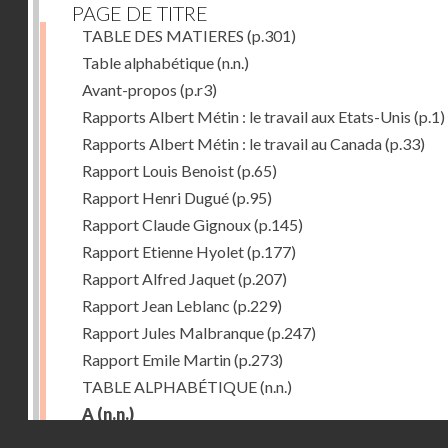
PAGE DE TITRE
TABLE DES MATIERES
(p.301)
Table alphabétique
(n.n.)
Avant-propos
(p.r3)
Rapports Albert Métin : le travail aux Etats-Unis
(p.1)
Rapports Albert Métin : le travail au Canada
(p.33)
Rapport Louis Benoist
(p.65)
Rapport Henri Dugué
(p.95)
Rapport Claude Gignoux
(p.145)
Rapport Etienne Hyolet
(p.177)
Rapport Alfred Jaquet
(p.207)
Rapport Jean Leblanc
(p.229)
Rapport Jules Malbranque
(p.247)
Rapport Emile Martin
(p.273)
TABLE ALPHABÉTIQUE
(n.n.)
A
(n.n.)
Droits réservés - CNAM
Abattoirs de Chicago
(p.r11)