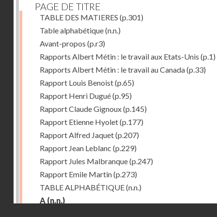
PAGE DE TITRE
TABLE DES MATIERES
(p.301)
Table alphabétique
(n.n.)
Avant-propos
(p.r3)
Rapports Albert Métin : le travail aux Etats-Unis
(p.1)
Rapports Albert Métin : le travail au Canada
(p.33)
Rapport Louis Benoist
(p.65)
Rapport Henri Dugué
(p.95)
Rapport Claude Gignoux
(p.145)
Rapport Etienne Hyolet
(p.177)
Rapport Alfred Jaquet
(p.207)
Rapport Jean Leblanc
(p.229)
Rapport Jules Malbranque
(p.247)
Rapport Emile Martin
(p.273)
TABLE ALPHABÉTIQUE
(n.n.)
A
(n.n.)
Droits réservés - CNAM
Abattoirs de Chicago
(p.r11)