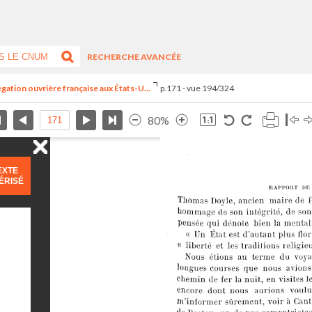
RECHERCHE AVANCÉE
égation ouvrière française aux États-U...
p.171 - vue 194/324
80%
EXTE
ÉRISÉ