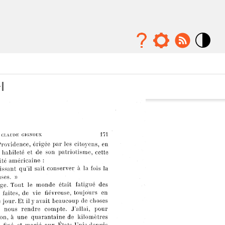
Mode
contraste
élévé