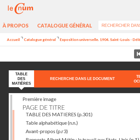
À PROPOS
CATALOGUE GÉNÉRAL
Accueil
Catalogue général
Exposition universelle. 1904. Saint-Louis - Dél
TABLE
T
DES
RECHERCHE DANS LE DOCUMENT
OC
MATIÈRES
Première image
PAGE DE TITRE
TABLE DES MATIERES
(p.301)
Table alphabétique
(n.n.)
Avant-propos
(p.r3)
Rapports Albert Métin : le travail aux Etats-Unis
(p.1)