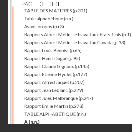
PAGE DE TITRE
TABLE DES MATIERES
(p.301)
Table alphabétique
(n.n.)
Avant-propos
(p.r3)
Rapports Albert Métin : le travail aux Etats-Unis
(p.1)
Rapports Albert Métin : le travail au Canada
(p.33)
Rapport Louis Benoist
(p.65)
Rapport Henri Dugué
(p.95)
Rapport Claude Gignoux
(p.145)
Rapport Etienne Hyolet
(p.177)
Rapport Alfred Jaquet
(p.207)
Rapport Jean Leblanc
(p.229)
Rapport Jules Malbranque
(p.247)
Rapport Emile Martin
(p.273)
TABLE ALPHABÉTIQUE
(n.n.)
A
(n.n.)
Droits réservés - CNAM
Abattoirs de Chicago
(p.r11)