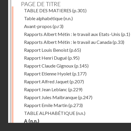
PAGE DE TITRE
TABLE DES MATIERES
(p.301)
Table alphabétique
(n.n.)
Avant-propos
(p.r3)
Rapports Albert Métin : le travail aux Etats-Unis
(p.1)
Rapports Albert Métin : le travail au Canada
(p.33)
Rapport Louis Benoist
(p.65)
Rapport Henri Dugué
(p.95)
Rapport Claude Gignoux
(p.145)
Rapport Etienne Hyolet
(p.177)
Rapport Alfred Jaquet
(p.207)
Rapport Jean Leblanc
(p.229)
Rapport Jules Malbranque
(p.247)
Rapport Emile Martin
(p.273)
TABLE ALPHABÉTIQUE
(n.n.)
A
(n.n.)
Droits réservés - CNAM
Abattoirs de Chicago
(p.r11)