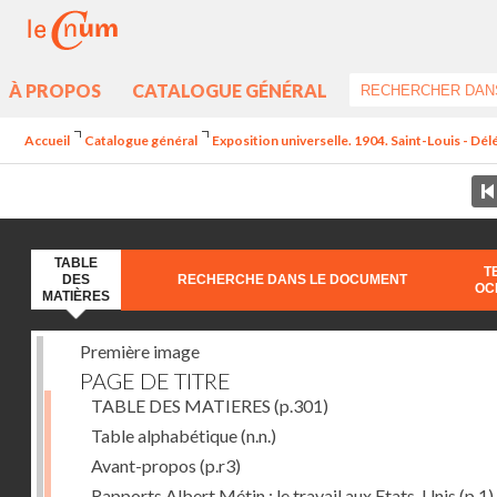
À PROPOS
CATALOGUE GÉNÉRAL
Accueil
Catalogue général
Exposition universelle. 1904. Saint-Louis - Dél
TABLE
T
DES
RECHERCHE DANS LE DOCUMENT
OC
MATIÈRES
Première image
PAGE DE TITRE
TABLE DES MATIERES
(p.301)
Table alphabétique
(n.n.)
Avant-propos
(p.r3)
Rapports Albert Métin : le travail aux Etats-Unis
(p.1)