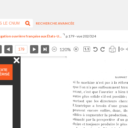
RECHERCHE AVANCÉE
égation ouvrière française aux États-U...
p.179 - vue 202/324
120%
EXTE
ÉRISÉ