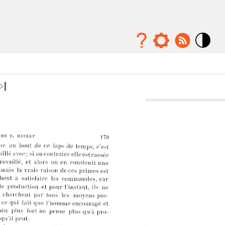
Mode
contraste
élévé