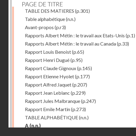
PAGE DE TITRE
TABLE DES MATIERES
(p.301)
Table alphabétique
(n.n.)
Avant-propos
(p.r3)
Rapports Albert Métin : le travail aux Etats-Unis
(p.1)
Rapports Albert Métin : le travail au Canada
(p.33)
Rapport Louis Benoist
(p.65)
Rapport Henri Dugué
(p.95)
Rapport Claude Gignoux
(p.145)
Rapport Etienne Hyolet
(p.177)
Rapport Alfred Jaquet
(p.207)
Rapport Jean Leblanc
(p.229)
Rapport Jules Malbranque
(p.247)
Rapport Emile Martin
(p.273)
TABLE ALPHABÉTIQUE
(n.n.)
A
(n.n.)
Droits réservés - CNAM
Abattoirs de Chicago
(p.r11)