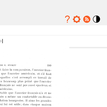
Mode
contraste
élévé