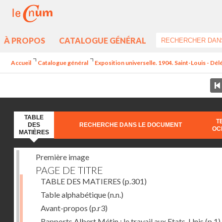
À PROPOS
CATALOGUE GÉNÉRAL
Accueil
Catalogue général
Exposition universelle. 1904. Saint-Louis - Dél
TABLE
T
DES
RECHERCHE DANS LE DOCUMENT
OC
MATIÈRES
Première image
PAGE DE TITRE
TABLE DES MATIERES
(p.301)
Table alphabétique
(n.n.)
Avant-propos
(p.r3)
Rapports Albert Métin : le travail aux Etats-Unis
(p.1)