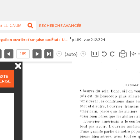
RECHERCHE AVANCÉE
égation ouvrière française aux États-U...
p.189 - vue 212/324
(auto)
EXTE
ÉRISÉ