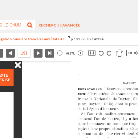
RECHERCHE AVANCÉE
égation ouvrière française aux États-U...
p.191 - vue 214/324
90%
EXTE
ÉRISÉ