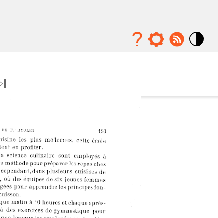
Mode
contraste
élévé