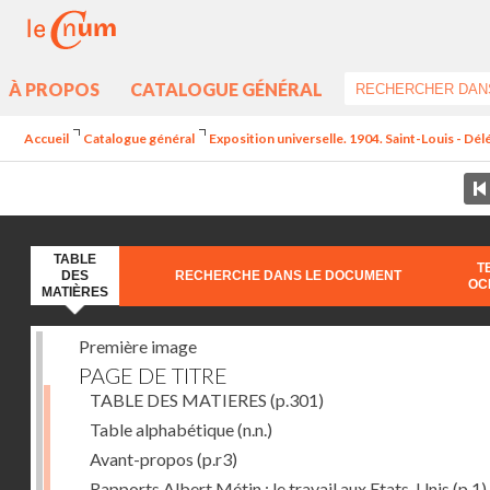
À PROPOS
CATALOGUE GÉNÉRAL
Accueil
Catalogue général
Exposition universelle. 1904. Saint-Louis - Dél
TABLE
T
DES
RECHERCHE DANS LE DOCUMENT
OC
MATIÈRES
Première image
PAGE DE TITRE
TABLE DES MATIERES
(p.301)
Table alphabétique
(n.n.)
Avant-propos
(p.r3)
Rapports Albert Métin : le travail aux Etats-Unis
(p.1)