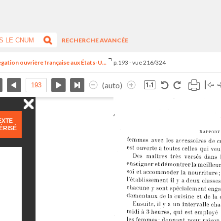
RECHERCHE AVANCÉE
égation ouvrière française aux États-U...
p.193 - vue 216/324
(auto)
EXTE
ÉRISÉ