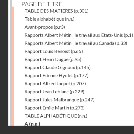
PAGE DE TITRE
TABLE DES MATIERES
(p.301)
Table alphabétique
(n.n.)
Avant-propos
(p.r3)
Rapports Albert Métin : le travail aux Etats-Unis
(p.1)
Rapports Albert Métin : le travail au Canada
(p.33)
Rapport Louis Benoist
(p.65)
Rapport Henri Dugué
(p.95)
Rapport Claude Gignoux
(p.145)
Rapport Etienne Hyolet
(p.177)
Rapport Alfred Jaquet
(p.207)
Rapport Jean Leblanc
(p.229)
Rapport Jules Malbranque
(p.247)
Rapport Emile Martin
(p.273)
TABLE ALPHABÉTIQUE
(n.n.)
A
(n.n.)
Droits réservés - CNAM
Abattoirs de Chicago
(p.r11)