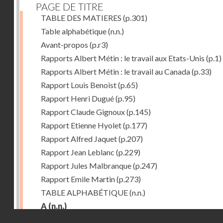
PAGE DE TITRE
TABLE DES MATIERES
(p.301)
Table alphabétique
(n.n.)
Avant-propos
(p.r3)
Rapports Albert Métin : le travail aux Etats-Unis
(p.1)
Rapports Albert Métin : le travail au Canada
(p.33)
Rapport Louis Benoist
(p.65)
Rapport Henri Dugué
(p.95)
Rapport Claude Gignoux
(p.145)
Rapport Etienne Hyolet
(p.177)
Rapport Alfred Jaquet
(p.207)
Rapport Jean Leblanc
(p.229)
Rapport Jules Malbranque
(p.247)
Rapport Emile Martin
(p.273)
TABLE ALPHABÉTIQUE
(n.n.)
A
(n.n.)
Droits réservés - CNAM
Abattoirs de Chicago
(p.r11)