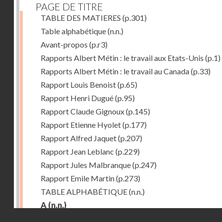
PAGE DE TITRE
TABLE DES MATIERES
(p.301)
Table alphabétique
(n.n.)
Avant-propos
(p.r3)
Rapports Albert Métin : le travail aux Etats-Unis
(p.1)
Rapports Albert Métin : le travail au Canada
(p.33)
Rapport Louis Benoist
(p.65)
Rapport Henri Dugué
(p.95)
Rapport Claude Gignoux
(p.145)
Rapport Etienne Hyolet
(p.177)
Rapport Alfred Jaquet
(p.207)
Rapport Jean Leblanc
(p.229)
Rapport Jules Malbranque
(p.247)
Rapport Emile Martin
(p.273)
TABLE ALPHABÉTIQUE
(n.n.)
A
(n.n.)
Droits réservés - CNAM
Abattoirs de Chicago
(p.r11)