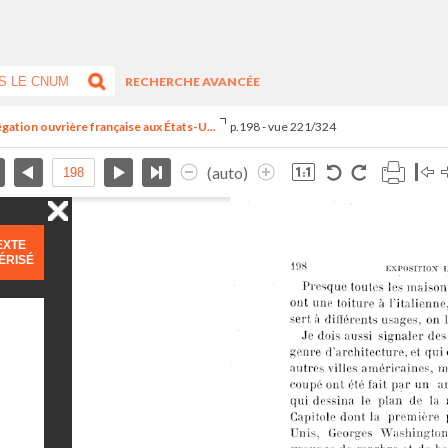
RECHERCHE AVANCÉE
égation ouvrière française aux États-U...
p.198 - vue 221/324
(auto)
EXTE
ÉRISÉ