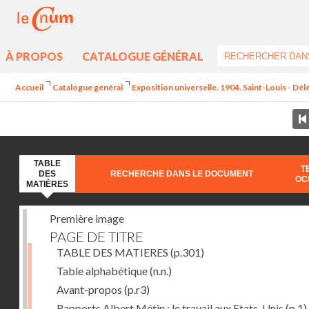
À PROPOS
CATALOGUE GÉNÉRAL
Accueil
Catalogue général
Exposition universelle. 1904. Saint-Louis - Dél
TABLE
T
DES
RECHERCHE DANS LE DOCUMENT
OC
MATIÈRES
Première image
PAGE DE TITRE
TABLE DES MATIERES
(p.301)
Table alphabétique
(n.n.)
Avant-propos
(p.r3)
Rapports Albert Métin : le travail aux Etats-Unis
(p.1)