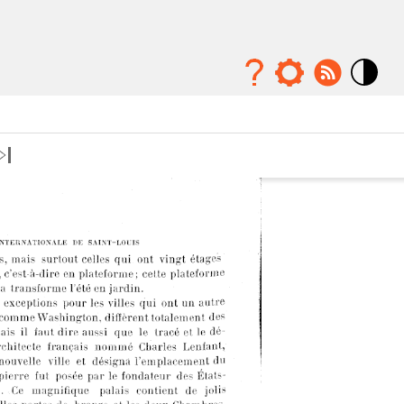
Mode
contraste
élévé