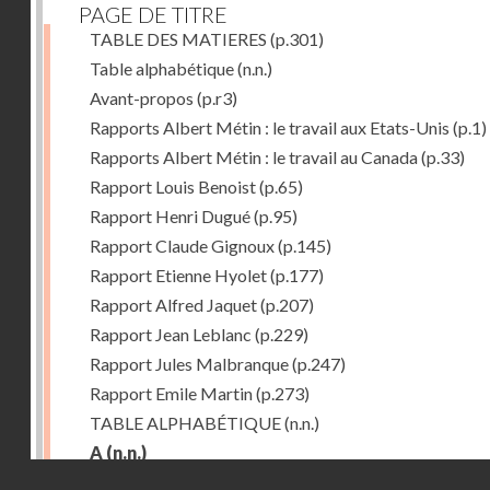
PAGE DE TITRE
TABLE DES MATIERES
(p.301)
Table alphabétique
(n.n.)
Avant-propos
(p.r3)
Rapports Albert Métin : le travail aux Etats-Unis
(p.1)
Rapports Albert Métin : le travail au Canada
(p.33)
Rapport Louis Benoist
(p.65)
Rapport Henri Dugué
(p.95)
Rapport Claude Gignoux
(p.145)
Rapport Etienne Hyolet
(p.177)
Rapport Alfred Jaquet
(p.207)
Rapport Jean Leblanc
(p.229)
Rapport Jules Malbranque
(p.247)
Rapport Emile Martin
(p.273)
TABLE ALPHABÉTIQUE
(n.n.)
A
(n.n.)
Droits réservés - CNAM
Abattoirs de Chicago
(p.r11)