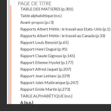
PAGE DE TITRE
TABLE DES MATIERES
(p.301)
Table alphabétique
(n.n.)
Avant-propos
(p.r3)
Rapports Albert Métin : le travail aux Etats-Unis
(p.1)
Rapports Albert Métin : le travail au Canada
(p.33)
Rapport Louis Benoist
(p.65)
Rapport Henri Dugué
(p.95)
Rapport Claude Gignoux
(p.145)
Rapport Etienne Hyolet
(p.177)
Rapport Alfred Jaquet
(p.207)
Rapport Jean Leblanc
(p.229)
Rapport Jules Malbranque
(p.247)
Rapport Emile Martin
(p.273)
TABLE ALPHABÉTIQUE
(n.n.)
A
(n.n.)
Droits réservés - CNAM
Abattoirs de Chicago
(p.r11)