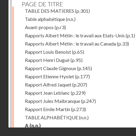
PAGE DE TITRE
TABLE DES MATIERES
(p.301)
Table alphabétique
(n.n.)
Avant-propos
(p.r3)
Rapports Albert Métin : le travail aux Etats-Unis
(p.1)
Rapports Albert Métin : le travail au Canada
(p.33)
Rapport Louis Benoist
(p.65)
Rapport Henri Dugué
(p.95)
Rapport Claude Gignoux
(p.145)
Rapport Etienne Hyolet
(p.177)
Rapport Alfred Jaquet
(p.207)
Rapport Jean Leblanc
(p.229)
Rapport Jules Malbranque
(p.247)
Rapport Emile Martin
(p.273)
TABLE ALPHABÉTIQUE
(n.n.)
A
(n.n.)
Droits réservés - CNAM
Abattoirs de Chicago
(p.r11)