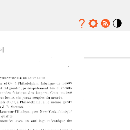
Mode
contraste
élévé