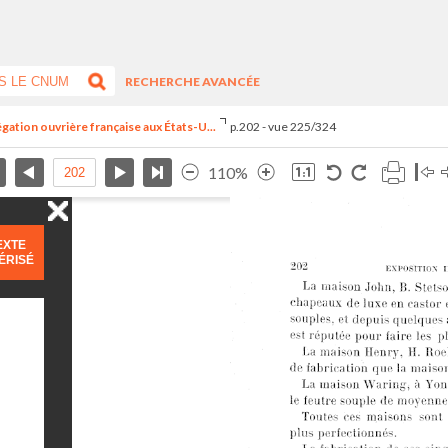
RECHERCHE AVANCÉE
égation ouvrière française aux États-U...
p.202 - vue 225/324
110%
EXTE
ÉRISÉ