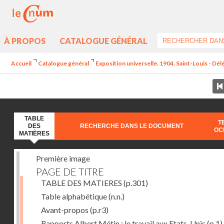
À PROPOS
CATALOGUE GÉNÉRAL
Accueil
Catalogue général
Exposition universelle. 1904. Saint-Louis - Dél
TABLE
T
DES
RECHERCHE DANS LE DOCUMENT
OC
MATIÈRES
Première image
PAGE DE TITRE
TABLE DES MATIERES
(p.301)
Table alphabétique
(n.n.)
Avant-propos
(p.r3)
Rapports Albert Métin : le travail aux Etats-Unis
(p.1)