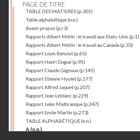
PAGE DE TITRE
TABLE DES MATIERES
(p.301)
Table alphabétique
(n.n.)
Avant-propos
(p.r3)
Rapports Albert Métin : le travail aux Etats-Unis
(p.1)
Rapports Albert Métin : le travail au Canada
(p.33)
Rapport Louis Benoist
(p.65)
Rapport Henri Dugué
(p.95)
Rapport Claude Gignoux
(p.145)
Rapport Etienne Hyolet
(p.177)
Rapport Alfred Jaquet
(p.207)
Rapport Jean Leblanc
(p.229)
Rapport Jules Malbranque
(p.247)
Rapport Emile Martin
(p.273)
TABLE ALPHABÉTIQUE
(n.n.)
A
(n.n.)
Droits réservés - CNAM
Abattoirs de Chicago
(p.r11)