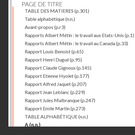
PAGE DE TITRE
TABLE DES MATIERES
(p.301)
Table alphabétique
(n.n.)
Avant-propos
(p.r3)
Rapports Albert Métin : le travail aux Etats-Unis
(p.1)
Rapports Albert Métin : le travail au Canada
(p.33)
Rapport Louis Benoist
(p.65)
Rapport Henri Dugué
(p.95)
Rapport Claude Gignoux
(p.145)
Rapport Etienne Hyolet
(p.177)
Rapport Alfred Jaquet
(p.207)
Rapport Jean Leblanc
(p.229)
Rapport Jules Malbranque
(p.247)
Rapport Emile Martin
(p.273)
TABLE ALPHABÉTIQUE
(n.n.)
A
(n.n.)
Droits réservés - CNAM
Abattoirs de Chicago
(p.r11)