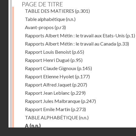
PAGE DE TITRE
TABLE DES MATIERES
(p.301)
Table alphabétique
(n.n.)
Avant-propos
(p.r3)
Rapports Albert Métin : le travail aux Etats-Unis
(p.1)
Rapports Albert Métin : le travail au Canada
(p.33)
Rapport Louis Benoist
(p.65)
Rapport Henri Dugué
(p.95)
Rapport Claude Gignoux
(p.145)
Rapport Etienne Hyolet
(p.177)
Rapport Alfred Jaquet
(p.207)
Rapport Jean Leblanc
(p.229)
Rapport Jules Malbranque
(p.247)
Rapport Emile Martin
(p.273)
TABLE ALPHABÉTIQUE
(n.n.)
A
(n.n.)
Droits réservés - CNAM
Abattoirs de Chicago
(p.r11)