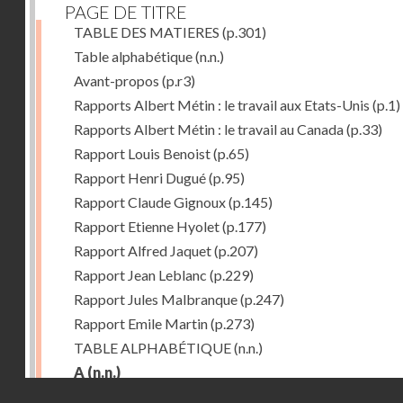
PAGE DE TITRE
TABLE DES MATIERES
(p.301)
Table alphabétique
(n.n.)
Avant-propos
(p.r3)
Rapports Albert Métin : le travail aux Etats-Unis
(p.1)
Rapports Albert Métin : le travail au Canada
(p.33)
Rapport Louis Benoist
(p.65)
Rapport Henri Dugué
(p.95)
Rapport Claude Gignoux
(p.145)
Rapport Etienne Hyolet
(p.177)
Rapport Alfred Jaquet
(p.207)
Rapport Jean Leblanc
(p.229)
Rapport Jules Malbranque
(p.247)
Rapport Emile Martin
(p.273)
TABLE ALPHABÉTIQUE
(n.n.)
A
(n.n.)
Droits réservés - CNAM
Abattoirs de Chicago
(p.r11)