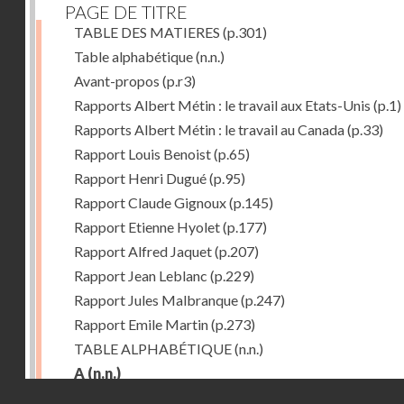
PAGE DE TITRE
TABLE DES MATIERES
(p.301)
Table alphabétique
(n.n.)
Avant-propos
(p.r3)
Rapports Albert Métin : le travail aux Etats-Unis
(p.1)
Rapports Albert Métin : le travail au Canada
(p.33)
Rapport Louis Benoist
(p.65)
Rapport Henri Dugué
(p.95)
Rapport Claude Gignoux
(p.145)
Rapport Etienne Hyolet
(p.177)
Rapport Alfred Jaquet
(p.207)
Rapport Jean Leblanc
(p.229)
Rapport Jules Malbranque
(p.247)
Rapport Emile Martin
(p.273)
TABLE ALPHABÉTIQUE
(n.n.)
A
(n.n.)
Droits réservés - CNAM
Abattoirs de Chicago
(p.r11)