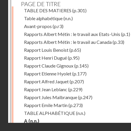
PAGE DE TITRE
TABLE DES MATIERES
(p.301)
Table alphabétique
(n.n.)
Avant-propos
(p.r3)
Rapports Albert Métin : le travail aux Etats-Unis
(p.1)
Rapports Albert Métin : le travail au Canada
(p.33)
Rapport Louis Benoist
(p.65)
Rapport Henri Dugué
(p.95)
Rapport Claude Gignoux
(p.145)
Rapport Etienne Hyolet
(p.177)
Rapport Alfred Jaquet
(p.207)
Rapport Jean Leblanc
(p.229)
Rapport Jules Malbranque
(p.247)
Rapport Emile Martin
(p.273)
TABLE ALPHABÉTIQUE
(n.n.)
A
(n.n.)
Droits réservés - CNAM
Abattoirs de Chicago
(p.r11)