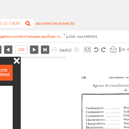
RECHERCHE AVANCÉE
égation ouvrière française aux États-U...
p.226 - vue 249/324
(auto)
EXTE
ÉRISÉ