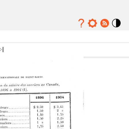
Mode
contraste
élévé