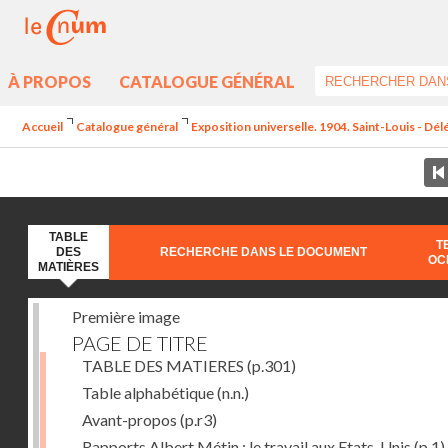
À PROPOS
CATALOGUE GÉNÉRAL
Accueil
Catalogue général
Exposition universelle. 1904. Saint-Louis - Dél
TABLE
T
DES
RECHERCHE DANS LE DOCUMENT
OC
MATIÈRES
Première image
PAGE DE TITRE
TABLE DES MATIERES
(p.301)
Table alphabétique
(n.n.)
Avant-propos
(p.r3)
Rapports Albert Métin : le travail aux Etats-Unis
(p.1)