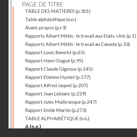
PAGE DE TITRE
TABLE DES MATIERES
(p.301)
Table alphabétique
(n.n.)
Avant-propos
(p.r3)
Rapports Albert Métin : le travail aux Etats-Unis
(p.1)
Rapports Albert Métin : le travail au Canada
(p.33)
Rapport Louis Benoist
(p.65)
Rapport Henri Dugué
(p.95)
Rapport Claude Gignoux
(p.145)
Rapport Etienne Hyolet
(p.177)
Rapport Alfred Jaquet
(p.207)
Rapport Jean Leblanc
(p.229)
Rapport Jules Malbranque
(p.247)
Rapport Emile Martin
(p.273)
TABLE ALPHABÉTIQUE
(n.n.)
A
(n.n.)
Droits réservés - CNAM
Abattoirs de Chicago
(p.r11)