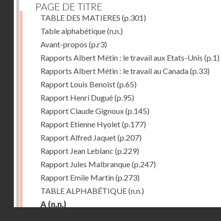
PAGE DE TITRE
TABLE DES MATIERES
(p.301)
Table alphabétique
(n.n.)
Avant-propos
(p.r3)
Rapports Albert Métin : le travail aux Etats-Unis
(p.1)
Rapports Albert Métin : le travail au Canada
(p.33)
Rapport Louis Benoist
(p.65)
Rapport Henri Dugué
(p.95)
Rapport Claude Gignoux
(p.145)
Rapport Etienne Hyolet
(p.177)
Rapport Alfred Jaquet
(p.207)
Rapport Jean Leblanc
(p.229)
Rapport Jules Malbranque
(p.247)
Rapport Emile Martin
(p.273)
TABLE ALPHABÉTIQUE
(n.n.)
A
(n.n.)
Droits réservés - CNAM
Abattoirs de Chicago
(p.r11)