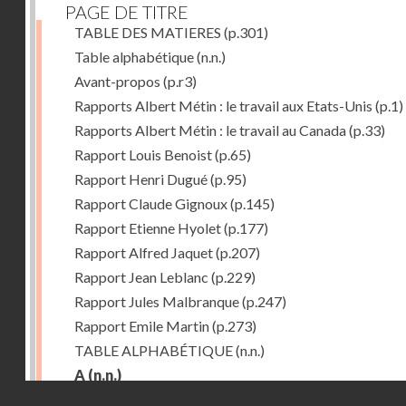
PAGE DE TITRE
TABLE DES MATIERES
(p.301)
Table alphabétique
(n.n.)
Avant-propos
(p.r3)
Rapports Albert Métin : le travail aux Etats-Unis
(p.1)
Rapports Albert Métin : le travail au Canada
(p.33)
Rapport Louis Benoist
(p.65)
Rapport Henri Dugué
(p.95)
Rapport Claude Gignoux
(p.145)
Rapport Etienne Hyolet
(p.177)
Rapport Alfred Jaquet
(p.207)
Rapport Jean Leblanc
(p.229)
Rapport Jules Malbranque
(p.247)
Rapport Emile Martin
(p.273)
TABLE ALPHABÉTIQUE
(n.n.)
A
(n.n.)
Droits réservés - CNAM
Abattoirs de Chicago
(p.r11)