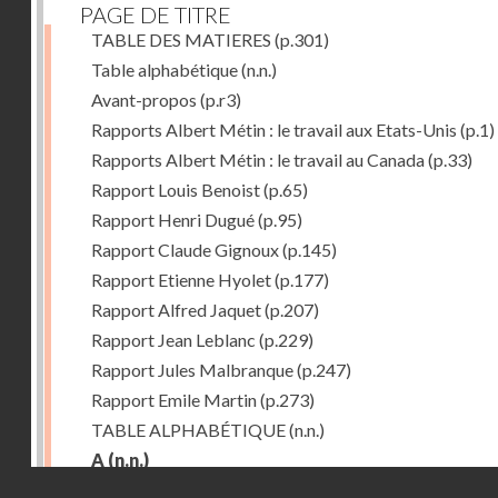
PAGE DE TITRE
TABLE DES MATIERES
(p.301)
Table alphabétique
(n.n.)
Avant-propos
(p.r3)
Rapports Albert Métin : le travail aux Etats-Unis
(p.1)
Rapports Albert Métin : le travail au Canada
(p.33)
Rapport Louis Benoist
(p.65)
Rapport Henri Dugué
(p.95)
Rapport Claude Gignoux
(p.145)
Rapport Etienne Hyolet
(p.177)
Rapport Alfred Jaquet
(p.207)
Rapport Jean Leblanc
(p.229)
Rapport Jules Malbranque
(p.247)
Rapport Emile Martin
(p.273)
TABLE ALPHABÉTIQUE
(n.n.)
A
(n.n.)
Droits réservés - CNAM
Abattoirs de Chicago
(p.r11)