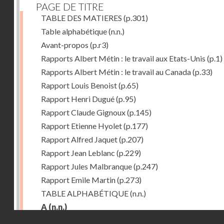
PAGE DE TITRE
TABLE DES MATIERES
(p.301)
Table alphabétique
(n.n.)
Avant-propos
(p.r3)
Rapports Albert Métin : le travail aux Etats-Unis
(p.1)
Rapports Albert Métin : le travail au Canada
(p.33)
Rapport Louis Benoist
(p.65)
Rapport Henri Dugué
(p.95)
Rapport Claude Gignoux
(p.145)
Rapport Etienne Hyolet
(p.177)
Rapport Alfred Jaquet
(p.207)
Rapport Jean Leblanc
(p.229)
Rapport Jules Malbranque
(p.247)
Rapport Emile Martin
(p.273)
TABLE ALPHABÉTIQUE
(n.n.)
A
(n.n.)
Droits réservés - CNAM
Abattoirs de Chicago
(p.r11)