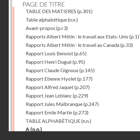
PAGE DE TITRE
TABLE DES MATIERES
(p.301)
Table alphabétique
(n.n.)
Avant-propos
(p.r3)
Rapports Albert Métin : le travail aux Etats-Unis
(p.1)
Rapports Albert Métin : le travail au Canada
(p.33)
Rapport Louis Benoist
(p.65)
Rapport Henri Dugué
(p.95)
Rapport Claude Gignoux
(p.145)
Rapport Etienne Hyolet
(p.177)
Rapport Alfred Jaquet
(p.207)
Rapport Jean Leblanc
(p.229)
Rapport Jules Malbranque
(p.247)
Rapport Emile Martin
(p.273)
TABLE ALPHABÉTIQUE
(n.n.)
A
(n.n.)
Droits réservés - CNAM
Abattoirs de Chicago
(p.r11)