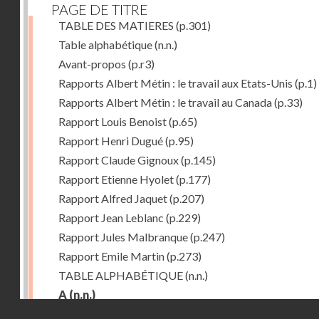
PAGE DE TITRE
TABLE DES MATIERES
(p.301)
Table alphabétique
(n.n.)
Avant-propos
(p.r3)
Rapports Albert Métin : le travail aux Etats-Unis
(p.1)
Rapports Albert Métin : le travail au Canada
(p.33)
Rapport Louis Benoist
(p.65)
Rapport Henri Dugué
(p.95)
Rapport Claude Gignoux
(p.145)
Rapport Etienne Hyolet
(p.177)
Rapport Alfred Jaquet
(p.207)
Rapport Jean Leblanc
(p.229)
Rapport Jules Malbranque
(p.247)
Rapport Emile Martin
(p.273)
TABLE ALPHABÉTIQUE
(n.n.)
A
(n.n.)
Droits réservés - CNAM
Abattoirs de Chicago
(p.r11)