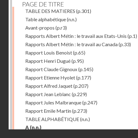
PAGE DE TITRE
TABLE DES MATIERES
(p.301)
Table alphabétique
(n.n.)
Avant-propos
(p.r3)
Rapports Albert Métin : le travail aux Etats-Unis
(p.1)
Rapports Albert Métin : le travail au Canada
(p.33)
Rapport Louis Benoist
(p.65)
Rapport Henri Dugué
(p.95)
Rapport Claude Gignoux
(p.145)
Rapport Etienne Hyolet
(p.177)
Rapport Alfred Jaquet
(p.207)
Rapport Jean Leblanc
(p.229)
Rapport Jules Malbranque
(p.247)
Rapport Emile Martin
(p.273)
TABLE ALPHABÉTIQUE
(n.n.)
A
(n.n.)
Droits réservés - CNAM
Abattoirs de Chicago
(p.r11)