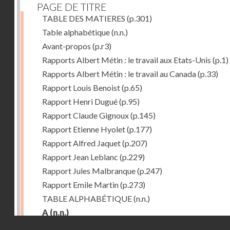
PAGE DE TITRE
TABLE DES MATIERES
(p.301)
Table alphabétique
(n.n.)
Avant-propos
(p.r3)
Rapports Albert Métin : le travail aux Etats-Unis
(p.1)
Rapports Albert Métin : le travail au Canada
(p.33)
Rapport Louis Benoist
(p.65)
Rapport Henri Dugué
(p.95)
Rapport Claude Gignoux
(p.145)
Rapport Etienne Hyolet
(p.177)
Rapport Alfred Jaquet
(p.207)
Rapport Jean Leblanc
(p.229)
Rapport Jules Malbranque
(p.247)
Rapport Emile Martin
(p.273)
TABLE ALPHABÉTIQUE
(n.n.)
A
(n.n.)
Droits réservés - CNAM
Abattoirs de Chicago
(p.r11)