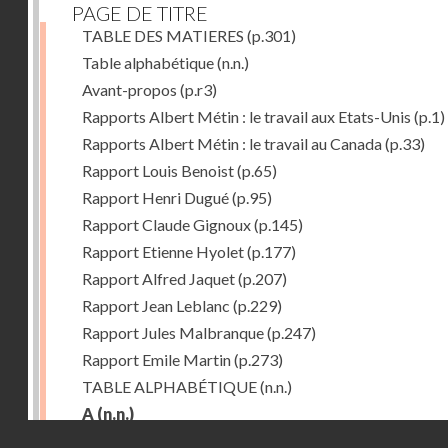
PAGE DE TITRE
TABLE DES MATIERES
(p.301)
Table alphabétique
(n.n.)
Avant-propos
(p.r3)
Rapports Albert Métin : le travail aux Etats-Unis
(p.1)
Rapports Albert Métin : le travail au Canada
(p.33)
Rapport Louis Benoist
(p.65)
Rapport Henri Dugué
(p.95)
Rapport Claude Gignoux
(p.145)
Rapport Etienne Hyolet
(p.177)
Rapport Alfred Jaquet
(p.207)
Rapport Jean Leblanc
(p.229)
Rapport Jules Malbranque
(p.247)
Rapport Emile Martin
(p.273)
TABLE ALPHABÉTIQUE
(n.n.)
A
(n.n.)
Droits réservés - CNAM
Abattoirs de Chicago
(p.r11)