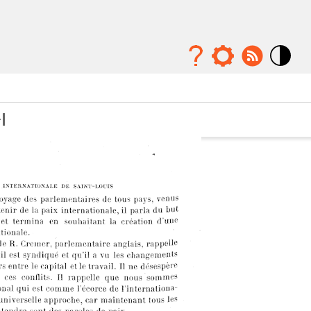
Mode
contraste
élévé