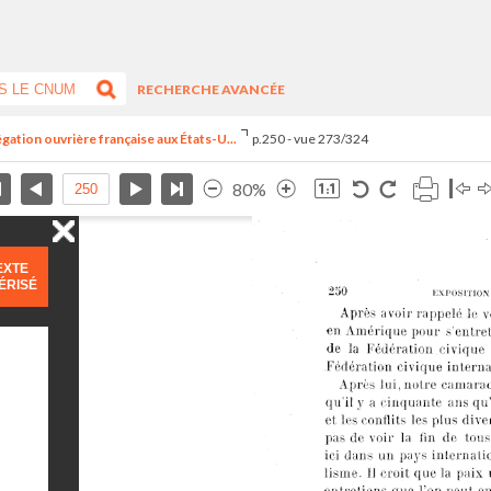
RECHERCHE AVANCÉE
égation ouvrière française aux États-U...
p.250 - vue 273/324
80%
EXTE
ÉRISÉ