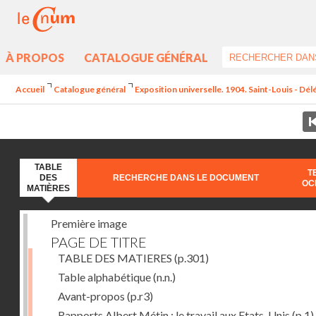
À PROPOS
CATALOGUE GÉNÉRAL
Accueil
Catalogue général
Exposition universelle. 1904. Saint-Louis - Dél
TABLE
T
DES
RECHERCHE DANS LE DOCUMENT
OC
MATIÈRES
Première image
PAGE DE TITRE
TABLE DES MATIERES
(p.301)
Table alphabétique
(n.n.)
Avant-propos
(p.r3)
Rapports Albert Métin : le travail aux Etats-Unis
(p.1)