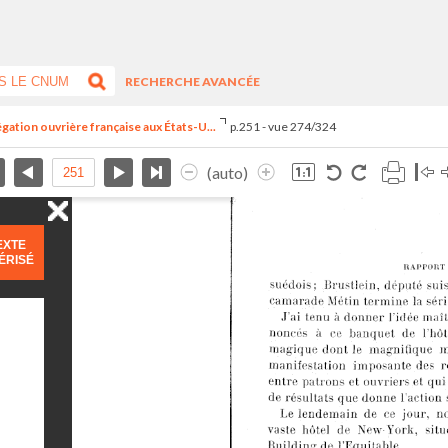
RECHERCHE AVANCÉE
égation ouvrière française aux États-U...
p.251 - vue 274/324
(auto)
EXTE
ÉRISÉ