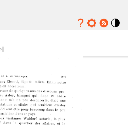
Mode
contraste
élévé