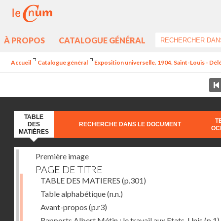
À PROPOS
CATALOGUE GÉNÉRAL
Accueil
Catalogue général
Exposition universelle. 1904. Saint-Louis - Dél
TABLE
T
DES
RECHERCHE DANS LE DOCUMENT
OC
MATIÈRES
Première image
PAGE DE TITRE
TABLE DES MATIERES
(p.301)
Table alphabétique
(n.n.)
Avant-propos
(p.r3)
Rapports Albert Métin : le travail aux Etats-Unis
(p.1)