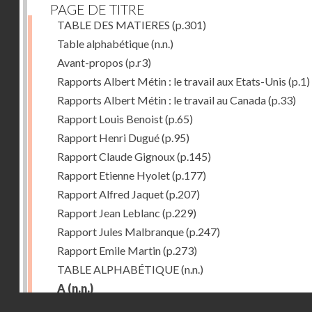
PAGE DE TITRE
TABLE DES MATIERES
(p.301)
Table alphabétique
(n.n.)
Avant-propos
(p.r3)
Rapports Albert Métin : le travail aux Etats-Unis
(p.1)
Rapports Albert Métin : le travail au Canada
(p.33)
Rapport Louis Benoist
(p.65)
Rapport Henri Dugué
(p.95)
Rapport Claude Gignoux
(p.145)
Rapport Etienne Hyolet
(p.177)
Rapport Alfred Jaquet
(p.207)
Rapport Jean Leblanc
(p.229)
Rapport Jules Malbranque
(p.247)
Rapport Emile Martin
(p.273)
TABLE ALPHABÉTIQUE
(n.n.)
A
(n.n.)
Droits réservés - CNAM
Abattoirs de Chicago
(p.r11)