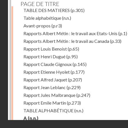
PAGE DE TITRE
TABLE DES MATIERES
(p.301)
Table alphabétique
(n.n.)
Avant-propos
(p.r3)
Rapports Albert Métin : le travail aux Etats-Unis
(p.1)
Rapports Albert Métin : le travail au Canada
(p.33)
Rapport Louis Benoist
(p.65)
Rapport Henri Dugué
(p.95)
Rapport Claude Gignoux
(p.145)
Rapport Etienne Hyolet
(p.177)
Rapport Alfred Jaquet
(p.207)
Rapport Jean Leblanc
(p.229)
Rapport Jules Malbranque
(p.247)
Rapport Emile Martin
(p.273)
TABLE ALPHABÉTIQUE
(n.n.)
A
(n.n.)
Droits réservés - CNAM
Abattoirs de Chicago
(p.r11)