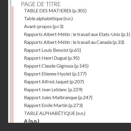
PAGE DE TITRE
TABLE DES MATIERES
(p.301)
Table alphabétique
(n.n.)
Avant-propos
(p.r3)
Rapports Albert Métin : le travail aux Etats-Unis
(p.1)
Rapports Albert Métin : le travail au Canada
(p.33)
Rapport Louis Benoist
(p.65)
Rapport Henri Dugué
(p.95)
Rapport Claude Gignoux
(p.145)
Rapport Etienne Hyolet
(p.177)
Rapport Alfred Jaquet
(p.207)
Rapport Jean Leblanc
(p.229)
Rapport Jules Malbranque
(p.247)
Rapport Emile Martin
(p.273)
TABLE ALPHABÉTIQUE
(n.n.)
A
(n.n.)
Droits réservés - CNAM
Abattoirs de Chicago
(p.r11)