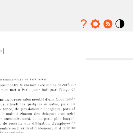
Mode
contraste
élévé