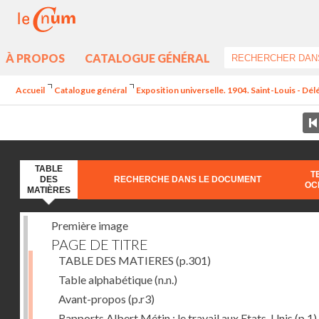
À PROPOS
CATALOGUE GÉNÉRAL
Accueil
Catalogue général
Exposition universelle. 1904. Saint-Louis - Dél
TABLE
T
DES
RECHERCHE DANS LE DOCUMENT
OC
MATIÈRES
Première image
PAGE DE TITRE
TABLE DES MATIERES
(p.301)
Table alphabétique
(n.n.)
Avant-propos
(p.r3)
Rapports Albert Métin : le travail aux Etats-Unis
(p.1)