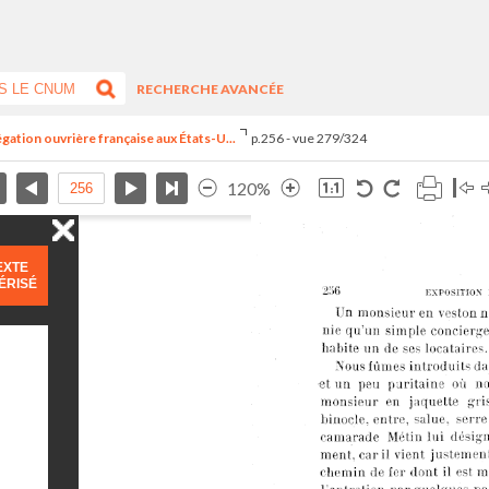
RECHERCHE AVANCÉE
égation ouvrière française aux États-U...
p.256 - vue 279/324
120%
EXTE
ÉRISÉ