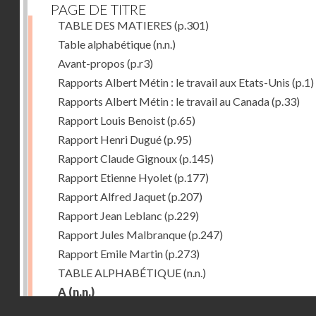
PAGE DE TITRE
TABLE DES MATIERES
(p.301)
Table alphabétique
(n.n.)
Avant-propos
(p.r3)
Rapports Albert Métin : le travail aux Etats-Unis
(p.1)
Rapports Albert Métin : le travail au Canada
(p.33)
Rapport Louis Benoist
(p.65)
Rapport Henri Dugué
(p.95)
Rapport Claude Gignoux
(p.145)
Rapport Etienne Hyolet
(p.177)
Rapport Alfred Jaquet
(p.207)
Rapport Jean Leblanc
(p.229)
Rapport Jules Malbranque
(p.247)
Rapport Emile Martin
(p.273)
TABLE ALPHABÉTIQUE
(n.n.)
A
(n.n.)
Droits réservés - CNAM
Abattoirs de Chicago
(p.r11)