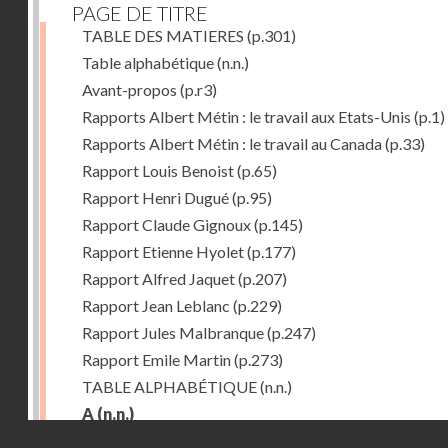
PAGE DE TITRE
TABLE DES MATIERES
(p.301)
Table alphabétique
(n.n.)
Avant-propos
(p.r3)
Rapports Albert Métin : le travail aux Etats-Unis
(p.1)
Rapports Albert Métin : le travail au Canada
(p.33)
Rapport Louis Benoist
(p.65)
Rapport Henri Dugué
(p.95)
Rapport Claude Gignoux
(p.145)
Rapport Etienne Hyolet
(p.177)
Rapport Alfred Jaquet
(p.207)
Rapport Jean Leblanc
(p.229)
Rapport Jules Malbranque
(p.247)
Rapport Emile Martin
(p.273)
TABLE ALPHABÉTIQUE
(n.n.)
A
(n.n.)
Droits réservés - CNAM
Abattoirs de Chicago
(p.r11)