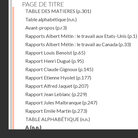
PAGE DE TITRE
TABLE DES MATIERES
(p.301)
Table alphabétique
(n.n.)
Avant-propos
(p.r3)
Rapports Albert Métin : le travail aux Etats-Unis
(p.1)
Rapports Albert Métin : le travail au Canada
(p.33)
Rapport Louis Benoist
(p.65)
Rapport Henri Dugué
(p.95)
Rapport Claude Gignoux
(p.145)
Rapport Etienne Hyolet
(p.177)
Rapport Alfred Jaquet
(p.207)
Rapport Jean Leblanc
(p.229)
Rapport Jules Malbranque
(p.247)
Rapport Emile Martin
(p.273)
TABLE ALPHABÉTIQUE
(n.n.)
A
(n.n.)
Droits réservés - CNAM
Abattoirs de Chicago
(p.r11)