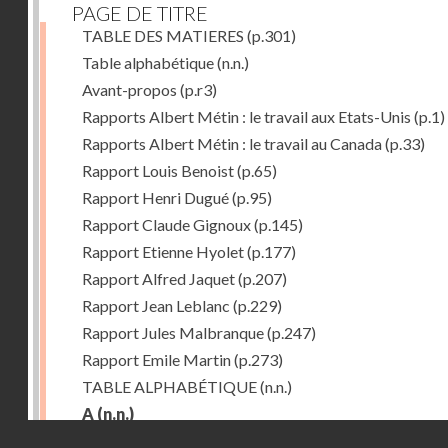
PAGE DE TITRE
TABLE DES MATIERES
(p.301)
Table alphabétique
(n.n.)
Avant-propos
(p.r3)
Rapports Albert Métin : le travail aux Etats-Unis
(p.1)
Rapports Albert Métin : le travail au Canada
(p.33)
Rapport Louis Benoist
(p.65)
Rapport Henri Dugué
(p.95)
Rapport Claude Gignoux
(p.145)
Rapport Etienne Hyolet
(p.177)
Rapport Alfred Jaquet
(p.207)
Rapport Jean Leblanc
(p.229)
Rapport Jules Malbranque
(p.247)
Rapport Emile Martin
(p.273)
TABLE ALPHABÉTIQUE
(n.n.)
A
(n.n.)
Droits réservés - CNAM
Abattoirs de Chicago
(p.r11)