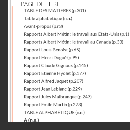
PAGE DE TITRE
TABLE DES MATIERES
(p.301)
Table alphabétique
(n.n.)
Avant-propos
(p.r3)
Rapports Albert Métin : le travail aux Etats-Unis
(p.1)
Rapports Albert Métin : le travail au Canada
(p.33)
Rapport Louis Benoist
(p.65)
Rapport Henri Dugué
(p.95)
Rapport Claude Gignoux
(p.145)
Rapport Etienne Hyolet
(p.177)
Rapport Alfred Jaquet
(p.207)
Rapport Jean Leblanc
(p.229)
Rapport Jules Malbranque
(p.247)
Rapport Emile Martin
(p.273)
TABLE ALPHABÉTIQUE
(n.n.)
A
(n.n.)
Droits réservés - CNAM
Abattoirs de Chicago
(p.r11)