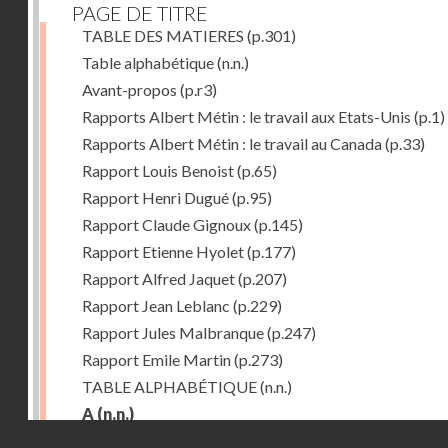
PAGE DE TITRE
TABLE DES MATIERES
(p.301)
Table alphabétique
(n.n.)
Avant-propos
(p.r3)
Rapports Albert Métin : le travail aux Etats-Unis
(p.1)
Rapports Albert Métin : le travail au Canada
(p.33)
Rapport Louis Benoist
(p.65)
Rapport Henri Dugué
(p.95)
Rapport Claude Gignoux
(p.145)
Rapport Etienne Hyolet
(p.177)
Rapport Alfred Jaquet
(p.207)
Rapport Jean Leblanc
(p.229)
Rapport Jules Malbranque
(p.247)
Rapport Emile Martin
(p.273)
TABLE ALPHABÉTIQUE
(n.n.)
A
(n.n.)
Droits réservés - CNAM
Abattoirs de Chicago
(p.r11)