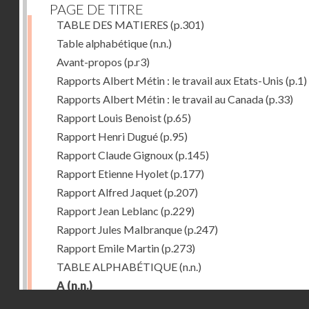
PAGE DE TITRE
TABLE DES MATIERES
(p.301)
Table alphabétique
(n.n.)
Avant-propos
(p.r3)
Rapports Albert Métin : le travail aux Etats-Unis
(p.1)
Rapports Albert Métin : le travail au Canada
(p.33)
Rapport Louis Benoist
(p.65)
Rapport Henri Dugué
(p.95)
Rapport Claude Gignoux
(p.145)
Rapport Etienne Hyolet
(p.177)
Rapport Alfred Jaquet
(p.207)
Rapport Jean Leblanc
(p.229)
Rapport Jules Malbranque
(p.247)
Rapport Emile Martin
(p.273)
TABLE ALPHABÉTIQUE
(n.n.)
A
(n.n.)
Droits réservés - CNAM
Abattoirs de Chicago
(p.r11)