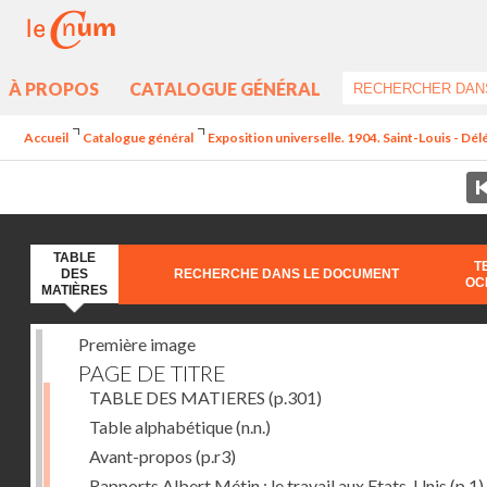
À PROPOS
CATALOGUE GÉNÉRAL
Accueil
Catalogue général
Exposition universelle. 1904. Saint-Louis - Dél
TABLE
T
DES
RECHERCHE DANS LE DOCUMENT
OC
MATIÈRES
Première image
PAGE DE TITRE
TABLE DES MATIERES
(p.301)
Table alphabétique
(n.n.)
Avant-propos
(p.r3)
Rapports Albert Métin : le travail aux Etats-Unis
(p.1)