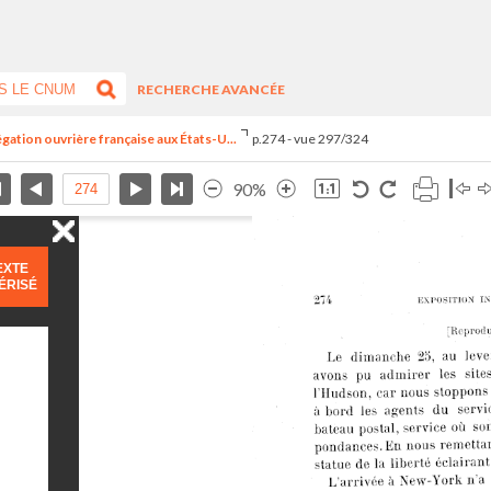
RECHERCHE AVANCÉE
égation ouvrière française aux États-U...
p.274 - vue 297/324
90%
EXTE
ÉRISÉ