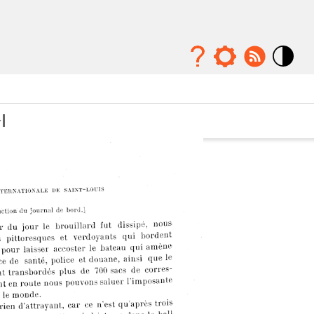
Mode
contraste
élévé